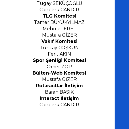
Tugay SEKÜÇOĞLU
Canberk CANDIR
TLG Komitesi
Tamer BÜYÜKYILMAZ
Mehmet EREL
Mustafa GİZER
Vak
ı
f Komitesi
Tuncay COŞKUN
Ferit AKIN
Spor Şenliği Komitesi
Ömer Z
OP
Bülten-Web Komitesi
Mustafa GİZER
Rotaractlar İletişim
Baran BASIK
Interact İletişi
m
Canberk CANDIR