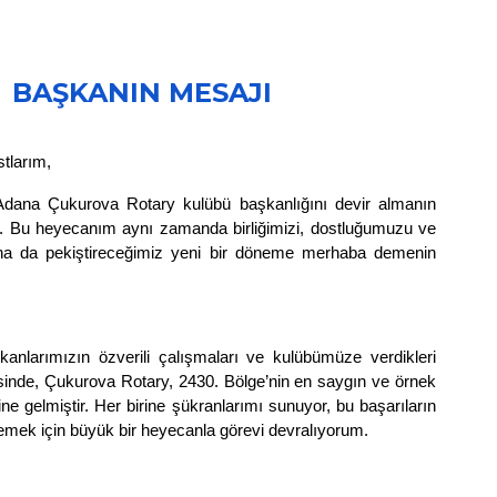
BAŞKANIN MESAJI
tlarım,
dana Çukurova Rotary kulübü başkanlığını devir almanın
 Bu heyecanım aynı zamanda birliğimizi, dostluğumuzu ve
ha da pekiştireceğimiz yeni bir döneme merhaba demenin
larımızın özverili çalışmaları ve kulübümüze verdikleri
esinde, Çukurova Rotary, 2430. Bölge’nin en saygın ve örnek
line gelmiştir. Her birine şükranlarımı sunuyor, bu başarıların
klemek için büyük bir heyecanla görevi devralıyorum.