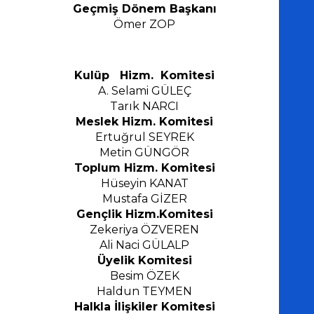
Geçmiş Dönem Başkanı
Ömer ZOP
Kulüp Hizm. Komitesi
A. Selami GÜLEÇ
Tarık NARCI
Meslek Hizm. Komitesi
Ertuğrul S
EYREK
Metin GÜNGÖR
Toplum Hizm. Komitesi
Hüseyin KANAT
Mustafa GİZER
Gençlik Hizm.Komitesi
Zekeriya ÖZVEREN
Ali Naci GÜ
L
ALP
Üyelik Komitesi
Besim ÖZEK
Haldun TEYMEN
Halkla İlişkiler Komitesi