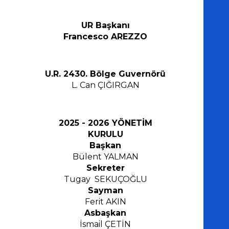
UR Başkanı
Francesco AREZZO
U.R. 2430. Bölge Guvern
ö
rü
L. Can ÇIĞIRGAN
202
5
- 202
6
YÖNETİM
KURULU
Başkan
Bülent YALMAN
Sekreter
Tugay SEKUÇOĞLU
Sayman
Ferit AKIN
Asbaşkan
İsmail ÇETİN