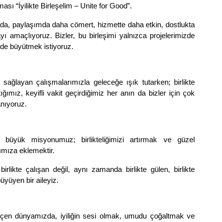
sı “İyilikte Birleşelim – Unite for Good”.
da, paylaşımda daha cömert, hizmette daha etkin, dostlukta
ı amaçlıyoruz. Bizler, bu birleşimi yalnızca projelerimizde
 de büyütmek istiyoruz.
ağlayan çalışmalarımızla geleceğe ışık tutarken; birlikte
ğımız, keyifli vakit geçirdiğimiz her anın da bizler için çok
anıyoruz.
büyük misyonumuz; birlikteliğimizi artırmak ve güzel
ımıza eklemektir.
rlikte çalışan değil, aynı zamanda birlikte gülen, birlikte
üyüyen bir aileyiz.
çen dünyamızda, iyiliğin sesi olmak, umudu çoğaltmak ve